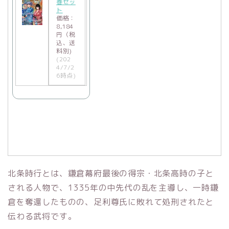
巻セッ
ト
価格：
8,184
円（税
込、送
料別)
(202
4/7/2
6時点)
北条時行とは、鎌倉幕府最後の得宗・
北条高時
の子と
される人物で、1335年の中先代の乱を主導し、一時鎌
倉を奪還したものの、
足利尊氏
に敗れて処刑されたと
伝わる武将です。