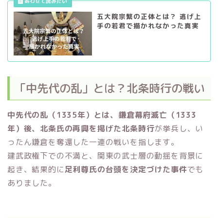
五大院宗繁の正体とは？ 逃げ上
手の若君で描かれなかった真実
「中先代の乱」とは？北条時行の戦い
中先代の乱（1335年）とは、鎌倉幕府滅亡（1333
年）後、北条氏の再興を掲げた北条時行
が挙兵し、い
ったん鎌倉を奪還した一連の戦いを指します。
建武政権下での不満と、関東の武士層の動揺を背景に
起き、結果的に
足利尊氏の台頭を決定づけた事件
でも
ありました。