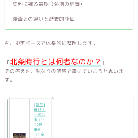
史料に残る最期（処刑の経緯）
漫画との違いと歴史的評価
を、史実ベースで体系的に整理します。
北条時行とは何者なのか？
「
」
その答えを、私なりの解釈で書いていこうと思いま
す。
[新品]
逃げ上
手の若
君 (1-
16巻
最新
刊) 全