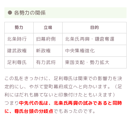
● 各勢力の関係
勢力
立場
目的
北条時行
旧幕府側
北条氏再興・鎌倉奪還
建武政権
新政権
中央集権強化
足利尊氏
有力武将
東国支配・勢力拡大
この乱をきっかけに、足利尊氏は関東での影響力を決
定的にし、やがて室町幕府成立へと向かいます。（足
利にはだれも勝てないと印象付けたともいえます）
つまり
中先代の乱は、北条氏再興の試みであると同時
に、尊氏台頭の分岐点
でもあったのです。