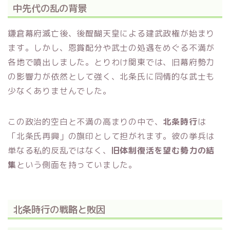
中先代の乱の背景
鎌倉幕府滅亡後、後醍醐天皇による建武政権が始まり
ます。しかし、恩賞配分や武士の処遇をめぐる不満が
各地で噴出しました。とりわけ関東では、旧幕府勢力
の影響力が依然として強く、北条氏に同情的な武士も
少なくありませんでした。
この政治的空白と不満の高まりの中で、
北条時行
は
「北条氏再興」の旗印として担がれます。彼の挙兵は
単なる私的反乱ではなく、
旧体制復活を望む勢力の結
集
という側面を持っていました。
北条時行の戦略と敗因