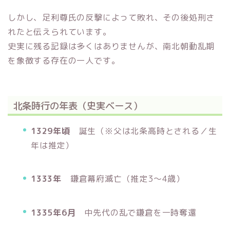
しかし、足利尊氏の反撃によって敗れ、その後処刑さ
れたと伝えられています。
史実に残る記録は多くはありませんが、南北朝動乱期
を象徴する存在の一人です。
北条時行の年表（史実ベース）
1329年頃
誕生（※父は
北条高時
とされる／生
年は推定）
1333年
鎌倉幕府滅亡（推定3〜4歳）
1335年6月
中先代の乱で鎌倉を一時奪還