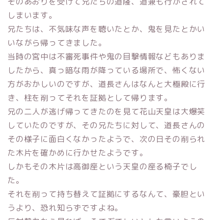
そのあおりを受けて兄たちの道隆、道兼も行かされて
しまいます。
兄たちは、不気味な声を聴いたとか、鬼を見たとかい
いながら帰ってきました。
当時の宮中は不審死事件や鬼の目撃情報などもありま
したから、真っ暗な雨が降っている場所で、怖くない
方がおかしいのですが、道長さんはなんと大極殿に行
き、柱を削ってそれを証拠として帰ります。
兄の二人が逃げ帰ってきたのを見て花山天皇は大爆笑
していたのですが、その兄たちに対して、道長さんの
その様子に面白くなかったようで、次の日その削られ
た木片を確かめに行かせたようです。
しかもその木片は高御座という天皇の座る椅子でし
た。
それを削って持ち替えて証拠にするなんて、豪胆とい
うより、恐れ知らずですよね。