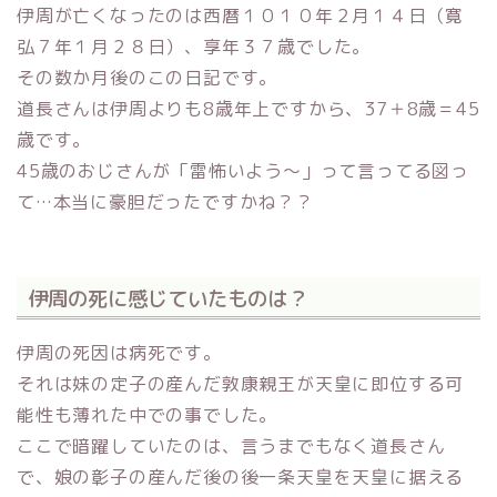
伊周が亡くなったのは西暦１０１０年２月１４日（寛
弘７年１月２８日）、享年３７歳でした。
その数か月後のこの日記です。
道長さんは伊周よりも8歳年上ですから、37＋8歳＝45
歳です。
45歳のおじさんが「雷怖いよう～」って言ってる図っ
て…本当に豪胆だったですかね？？
伊周の死に感じていたものは？
伊周の死因は病死です。
それは妹の定子の産んだ敦康親王が天皇に即位する可
能性も薄れた中での事でした。
ここで暗躍していたのは、言うまでもなく道長さん
で、娘の彰子の産んだ後の後一条天皇を天皇に据える