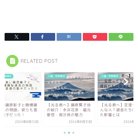
RELATED POST
・平安時代
人物・平安時代
人物・平安時代
表情藤原彰子と傲慢藤
【光る君へ】藤原賢子役
【光る君へ】定澄っ
道長の物語、彼らも普
の紹介：永井花奈・福元
んな人？道長たちに
の親子だった！
愛悠・南沙良の魅力
た影響とは
2024年8月12日
2024年8月31日
2024年9