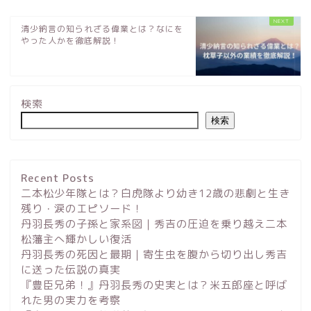
清少納言の知られざる偉業とは？なにを
やった人かを徹底解説！
検索
検索
Recent Posts
二本松少年隊とは？白虎隊より幼き12歳の悲劇と生き
残り・涙のエピソード！
丹羽長秀の子孫と家系図｜秀吉の圧迫を乗り越え二本
松藩主へ輝かしい復活
丹羽長秀の死因と最期｜寄生虫を腹から切り出し秀吉
に送った伝説の真実
『豊臣兄弟！』丹羽長秀の史実とは？米五郎座と呼ば
れた男の実力を考察