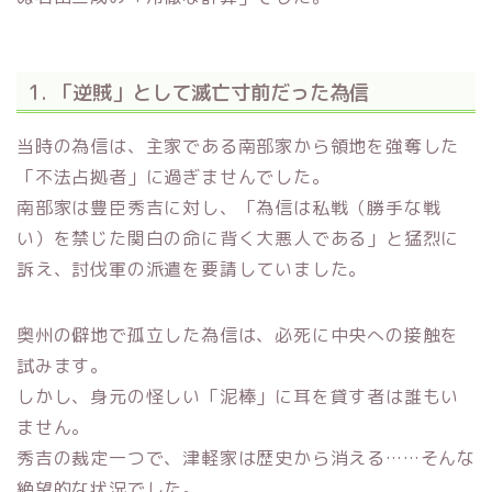
1. 「逆賊」として滅亡寸前だった為信
当時の為信は、主家である南部家から領地を強奪した
「不法占拠者」に過ぎませんでした。
南部家は豊臣秀吉に対し、「為信は私戦（勝手な戦
い）を禁じた関白の命に背く大悪人である」と猛烈に
訴え、討伐軍の派遣を要請していました。
奥州の僻地で孤立した為信は、必死に中央への接触を
試みます。
しかし、身元の怪しい「泥棒」に耳を貸す者は誰もい
ません。
秀吉の裁定一つで、津軽家は歴史から消える……そんな
絶望的な状況でした。