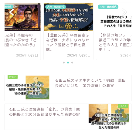
・戦国時代
人物・戦国時代
人物・戦国時代
豊臣兄弟】本能寺の
【豊臣兄弟】平野長泰は
【辞世の句シリーズ
・信長のつぶやき「ど
なぜ唯一大名になれなか
藤道三の辞世の句の
で間違ったのかのう」
った？逸話と子孫を徹
とその人生『豊臣兄
.
底...
弟！...
2026年7月2日
2026年7月20日
2026年1
石田三成の子は生きていた？宿敵・黒田
長政が助けた「命の連鎖」の真実
石田三成と津軽為信「密約」の真実｜鷹
の賄賂と北の分断統治が生んだ奇跡の絆