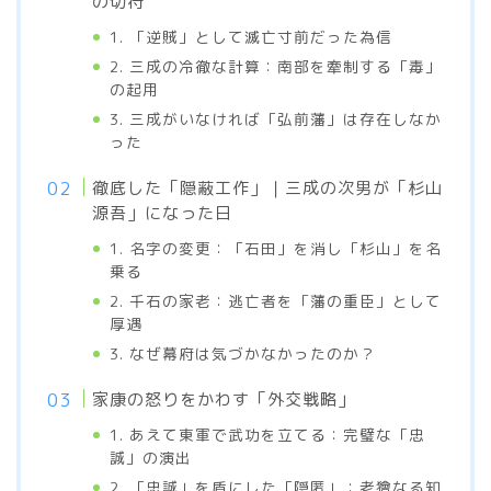
の切符
1. 「逆賊」として滅亡寸前だった為信
2. 三成の冷徹な計算：南部を牽制する「毒」
の起用
3. 三成がいなければ「弘前藩」は存在しなか
った
徹底した「隠蔽工作」｜三成の次男が「杉山
源吾」になった日
1. 名字の変更：「石田」を消し「杉山」を名
乗る
2. 千石の家老：逃亡者を「藩の重臣」として
厚遇
3. なぜ幕府は気づかなかったのか？
家康の怒りをかわす「外交戦略」
1. あえて東軍で武功を立てる：完璧な「忠
誠」の演出
2. 「忠誠」を盾にした「隠匿」：老獪なる知