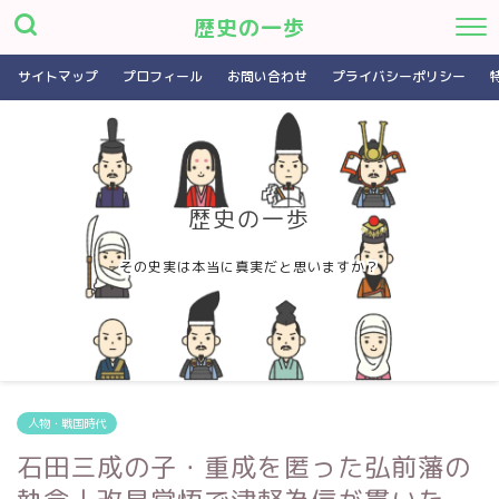
歴史の一歩
サイトマップ
プロフィール
お問い合わせ
プライバシーポリシー
歴史の一歩
その史実は本当に真実だと思いますか？
人物・戦国時代
石田三成の子・重成を匿った弘前藩の