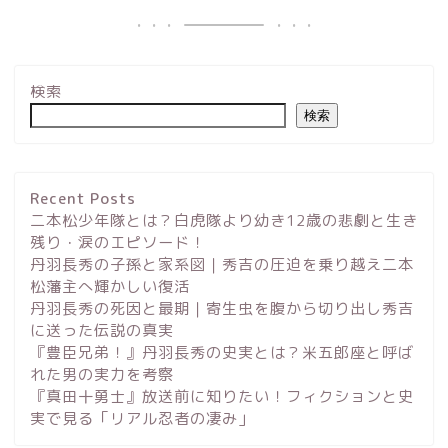
検索
検索
Recent Posts
二本松少年隊とは？白虎隊より幼き12歳の悲劇と生き
残り・涙のエピソード！
丹羽長秀の子孫と家系図｜秀吉の圧迫を乗り越え二本
松藩主へ輝かしい復活
丹羽長秀の死因と最期｜寄生虫を腹から切り出し秀吉
に送った伝説の真実
サイトマップ
『豊臣兄弟！』丹羽長秀の史実とは？米五郎座と呼ば
れた男の実力を考察
プロフィール
『真田十勇士』放送前に知りたい！フィクションと史
実で見る「リアル忍者の凄み」
お問い合わせ