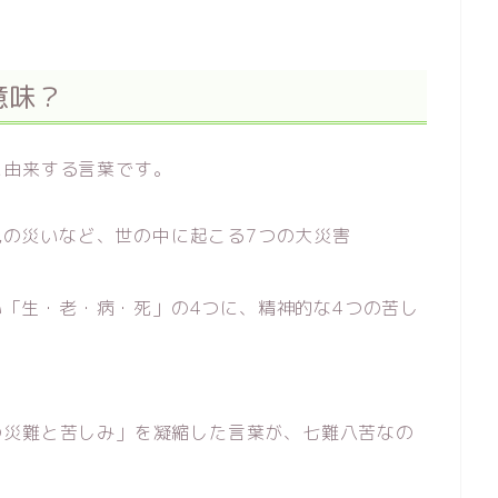
意味？
に由来する言葉です。
の災いなど、世の中に起こる7つの大災害
「生・老・病・死」の4つに、精神的な4つの苦し
の災難と苦しみ」を凝縮した言葉が、七難八苦なの