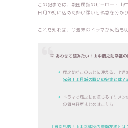
この記事では、戦国屈指のヒーロー・山
日月の兜に込めた熱い願いと執念を分か
これを知れば、今週末のドラマが何倍も
💡
あわせて読みたい！山中鹿之助幸盛の
鹿之助がこのあとに迎える、上月
兄弟！上月城の戦いの史実とは？赤
ドラマで鹿之助を演じるイケメン
の舞台経歴まとめはこちら
【豊臣兄弟！山中幸盛役の廣瀬友祐とは