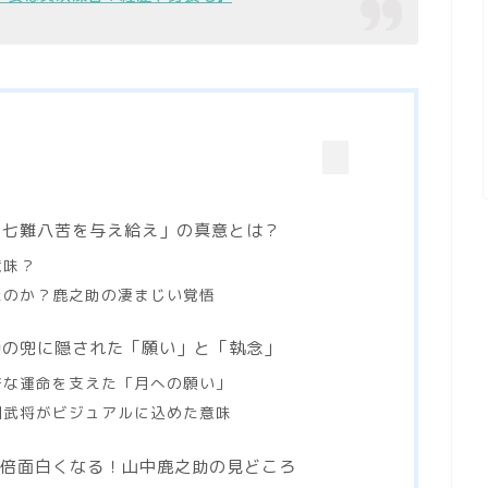
に七難八苦を与え給え」の真意とは？
意味？
たのか？鹿之助の凄まじい覚悟
助の兜に隠された「願い」と「執念」
酷な運命を支えた「月への願い」
国武将がビジュアルに込めた意味
0倍面白くなる！山中鹿之助の見どころ