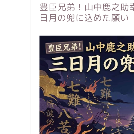
豊臣兄弟！山中鹿之助
日月の兜に込めた願い