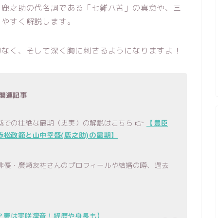
中鹿之助の代名詞である「七難八苦」の真意や、三
りやすく解説します。
切なく、そして深く胸に刺さるようになりますよ！
関連記事
城での壮絶な最期（史実）の解説はこちら 👉
【豊臣
松政範と山中幸盛(鹿之助)の最期】
俳優・廣瀬友祐さんのプロフィールや結婚の噂、過去
？妻は実咲凜音！経歴や身長も】