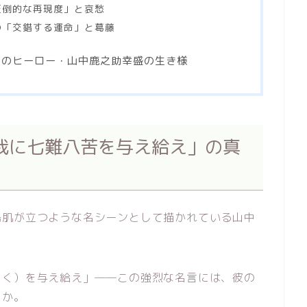
圧倒的な再現度」と哀愁
の「交錯する運命」と葛藤
劇のヒーロー・山中鹿之助幸盛の生き様
我に七難八苦を与え給え」の真
鳥肌が立つような名シーンとして描かれている山中
っく）を与え給え」――この強烈な名言には、彼の
うか。