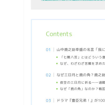
Contents
山中鹿之助幸盛の名言「我
「七難八苦」とはどういう
なぜ、わざわざ苦難を求め
なぜ三日月と鹿の角？鹿之
夜空の三日月に祈る――過
なぜ「鹿の角」なのか？戦
ドラマ『豊臣兄弟！』が10