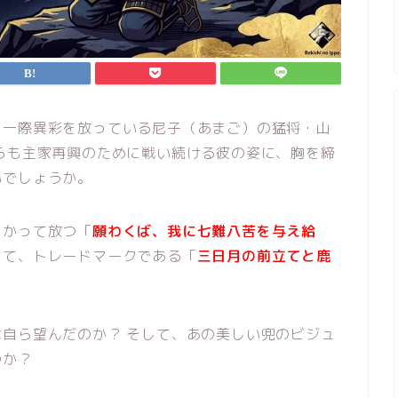
、一際異彩を放っている尼子（あまご）の猛将・山
らも主家再興のために戦い続ける彼の姿に、胸を締
いでしょうか。
向かって放つ「
願わくば、我に七難八苦を与え給
して、トレードマークである「
三日月の前立てと鹿
自ら望んだのか？ そして、あの美しい兜のビジュ
のか？