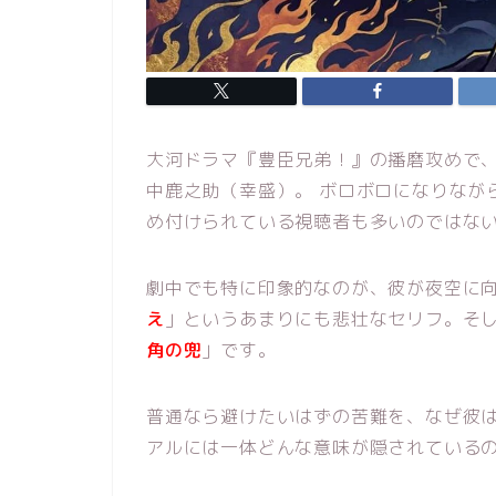
大河ドラマ『豊臣兄弟！』の播磨攻めで
中鹿之助（幸盛）。 ボロボロになりなが
め付けられている視聴者も多いのではな
劇中でも特に印象的なのが、彼が夜空に
え
」というあまりにも悲壮なセリフ。そ
角の兜
」です。
普通なら避けたいはずの苦難を、なぜ彼は
アルには一体どんな意味が隠されている