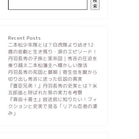
検
索
Recent Posts
二本松少年隊とは？白虎隊より幼き12
歳の悲劇と生き残り・涙のエピソード！
丹羽長秀の子孫と家系図｜秀吉の圧迫を
乗り越え二本松藩主へ輝かしい復活
丹羽長秀の死因と最期｜寄生虫を腹から
切り出し秀吉に送った伝説の真実
『豊臣兄弟！』丹羽長秀の史実とは？米
五郎座と呼ばれた男の実力を考察
『真田十勇士』放送前に知りたい！フィ
クションと史実で見る「リアル忍者の凄
み」