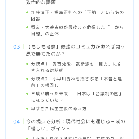
致命的な課題
加藤清正・福島正則への「正論」という名の
凶器
盟友・大谷吉継が最後まで危惧した「上から
目線」の正体
【もしも考察】最強のコミュ力があれば関ヶ
原で勝てたのか？
分岐点1：秀吉死後、武断派を「味方」に引
き入れる対話術
分岐点2：小早川秀秋を揺さぶる「本音と建
前」の根回し
三成が勝った未来——日本は「合議制の国」
になっていた？
早すぎた民主主義の考え方
今の視点で分析：現代社会にも通じる三成の
「惜しい」ポイント
「正論」を伝える前に必要な「共感のクッシ