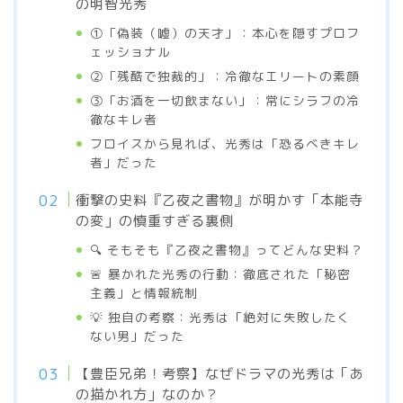
の明智光秀
①「偽装（嘘）の天才」：本心を隠すプロフ
ェッショナル
②「残酷で独裁的」：冷徹なエリートの素顔
③「お酒を一切飲まない」：常にシラフの冷
徹なキレ者
フロイスから見れば、光秀は「恐るべきキレ
者」だった
衝撃の史料『乙夜之書物』が明かす「本能寺
の変」の慎重すぎる裏側
🔍 そもそも『乙夜之書物』ってどんな史料？
🚨 暴かれた光秀の行動：徹底された「秘密
主義」と情報統制
💡 独自の考察：光秀は「絶対に失敗したく
ない男」だった
【豊臣兄弟！考察】なぜドラマの光秀は「あ
の描かれ方」なのか？