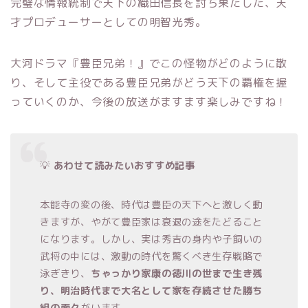
完璧な情報統制で天下の織田信長を討ち果たした、天
才プロデューサーとしての明智光秀。
大河ドラマ『豊臣兄弟！』でこの怪物がどのように散
り、そして主役である豊臣兄弟がどう天下の覇権を握
っていくのか、今後の放送がますます楽しみですね！
💡
あわせて読みたいおすすめ記事
本能寺の変の後、時代は豊臣の天下へと激しく動
きますが、やがて豊臣家は衰退の途をたどること
になります。しかし、実は秀吉の身内や子飼いの
武将の中には、激動の時代を驚くべき生存戦略で
泳ぎきり、
ちゃっかり家康の徳川の世まで生き残
り、明治時代まで大名として家を存続させた勝ち
組の面々
がいます。