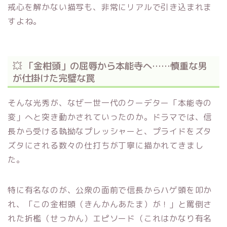
戒心を解かない描写も、非常にリアルで引き込まれま
すよね。
💥 「金柑頭」の屈辱から本能寺へ……慎重な男
が仕掛けた完璧な罠
そんな光秀が、なぜ一世一代のクーデター「本能寺の
変」へと突き動かされていったのか。ドラマでは、信
長から受ける執拗なプレッシャーと、プライドをズタ
ズタにされる数々の仕打ちが丁寧に描かれてきまし
た。
特に有名なのが、公衆の面前で信長からハゲ頭を叩か
れ、「この金柑頭（きんかんあたま）が！」と罵倒さ
れた折檻（せっかん）エピソード（これはかなり有名