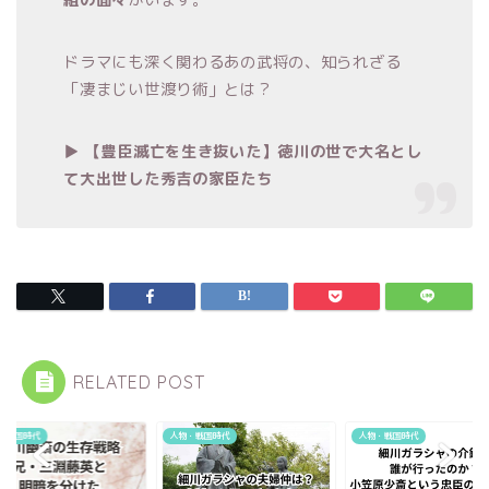
ドラマにも深く関わるあの武将の、知られざる
「凄まじい世渡り術」とは？
▶
【豊臣滅亡を生き抜いた】徳川の世で大名とし
て大出世した秀吉の家臣たち
RELATED POST
・戦国時代
人物・戦国時代
人物・戦国時代