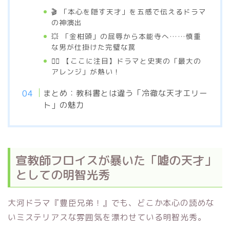
🎬 「本心を隠す天才」を五感で伝えるドラマ
の神演出
💥 「金柑頭」の屈辱から本能寺へ……慎重
な男が仕掛けた完璧な罠
🕵️‍♂️ 【ここに注目】ドラマと史実の「最大の
アレンジ」が熱い！
まとめ：教科書とは違う「冷徹な天才エリー
ト」の魅力
宣教師フロイスが暴いた「嘘の天才」
としての明智光秀
大河ドラマ『豊臣兄弟！』でも、どこか本心の読めな
いミステリアスな雰囲気を漂わせている明智光秀。