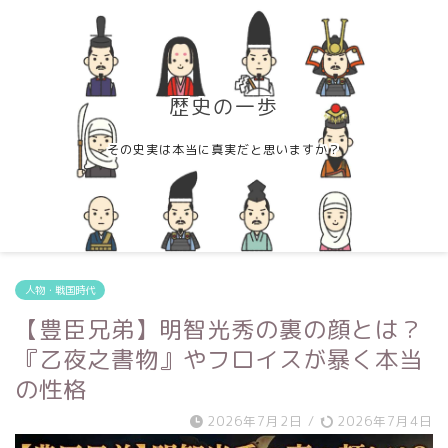
歴史の一歩
その史実は本当に真実だと思いますか？
人物・戦国時代
【豊臣兄弟】明智光秀の裏の顔とは？
『乙夜之書物』やフロイスが暴く本当
の性格
2026年7月2日
/
2026年7月4日