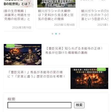
川幽斎の生存戦略｜
細川ガラシャの夫婦仲
細川ガラシャの介錯
・三淵藤英と明暗を分
は？史料から見る愛と狂
が行ったのか？小笠
た「究極の処世術」と
気の忠興との関係
斎という忠臣の人生
？
2025年12月14日
2025年12
2026年3月19日
【豊臣兄弟】知られざる本能寺の正体！
秀長が仕掛けた情報戦の裏側
『豊臣兄弟！』秀長が本能寺の変の場
に？「史実と違う」歴史の空白を考察！
検索
検索