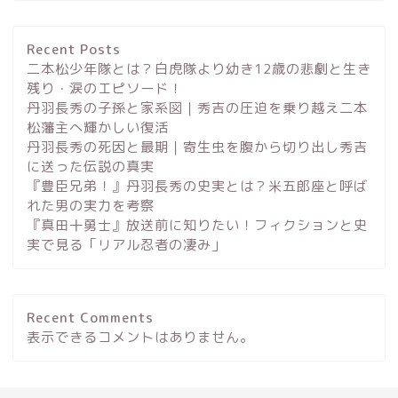
Recent Posts
二本松少年隊とは？白虎隊より幼き12歳の悲劇と生き
残り・涙のエピソード！
丹羽長秀の子孫と家系図｜秀吉の圧迫を乗り越え二本
松藩主へ輝かしい復活
丹羽長秀の死因と最期｜寄生虫を腹から切り出し秀吉
に送った伝説の真実
『豊臣兄弟！』丹羽長秀の史実とは？米五郎座と呼ば
れた男の実力を考察
『真田十勇士』放送前に知りたい！フィクションと史
実で見る「リアル忍者の凄み」
Recent Comments
表示できるコメントはありません。