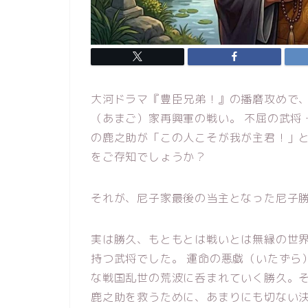
大河ドラマ『豊臣兄弟！』の播磨攻めで
（あまご）家再興軍の戦い。 不屈の武将
の鹿之助が「この人こそが我が主君！」
をご存知でしょうか？
それが、尼子家最後の当主となった尼子勝
実は勝久、もともとは戦いとは無縁の世
持つ武将でした。 運命の悪戯（いたずら
な戦国乱世の荒波に呑まれていく勝久。
鹿之助を救うために、あまりにも切ない