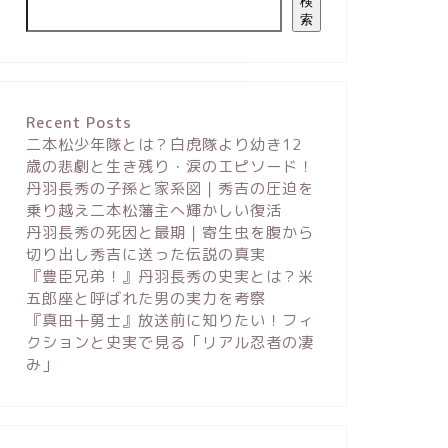
検
索
Recent Posts
二本松少年隊とは？白虎隊より幼き12
歳の悲劇と生き残り・涙のエピソード！
丹羽長秀の子孫と家系図｜秀吉の圧迫を
乗り越え二本松藩主へ輝かしい復活
丹羽長秀の死因と最期｜寄生虫を腹から
切り出し秀吉に送った伝説の真実
『豊臣兄弟！』丹羽長秀の史実とは？米
五郎座と呼ばれた男の実力を考察
『真田十勇士』放送前に知りたい！フィ
クションと史実で見る「リアル忍者の凄
み」