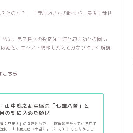
えたのか？」 「元お坊さんの勝久が、最後に魅せ
ために、尼子勝久の数奇な生涯と鹿之助との固い
の最期を、キャスト情報も交えて分かりやすく解説
はこちら
！山中鹿之助幸盛の「七難八苦」と
月の兜に込めた願い
『豊臣兄弟！』の播磨攻めで、一際異彩を放っている尼子
猛将・山中鹿之助（幸盛）。 ボロボロになりながらも