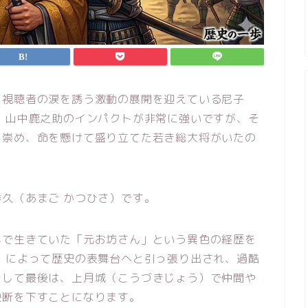
、視聴者の涙を誘う激動の展開を迎えている尼子
・山中鹿之助のインパクトが非常に強いですが、そ
と崇め、命を懸けて盛り立てた若き総大将がいたの
久（あまご かつひさ）です。
界で生きていた「元お坊さん」という異色の経歴を
）によって歴史の表舞台へと引っ張り出され、過酷
そして最後は、上月城（こうづきじょう）で仲間や
決断を下すことになります。