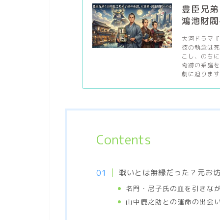
豊臣兄弟
鴻池財閥
大河ドラマ
彼の執念は
こし、のち
奇跡の系譜
劇に迫ります。
Contents
戦いとは無縁だった？元お
名門・尼子氏の血を引きな
山中鹿之助との運命の出会