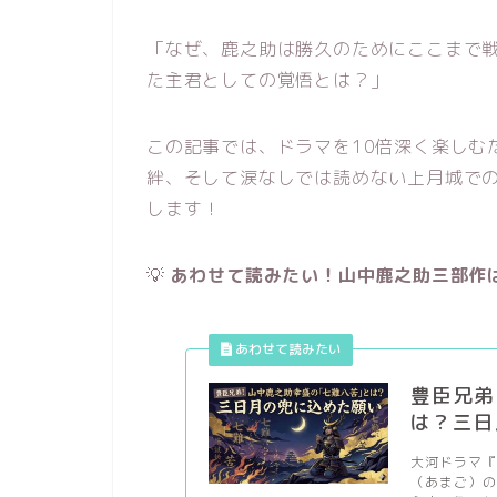
「なぜ、鹿之助は勝久のためにここまで戦
た主君としての覚悟とは？」
この記事では、ドラマを10倍深く楽しむ
絆、そして涙なしでは読めない上月城で
します！
💡
あわせて読みたい！山中鹿之助三部作
豊臣兄弟
は？三日
大河ドラマ
（あまご）の