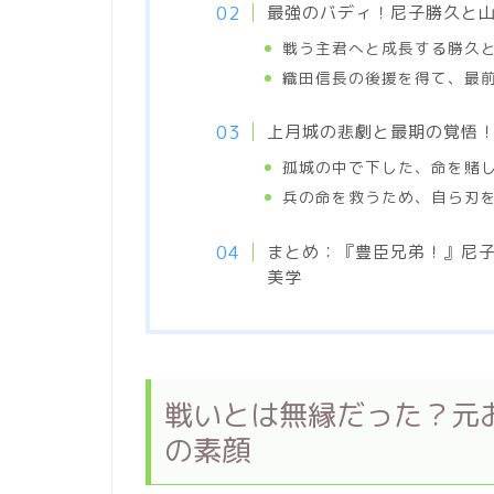
最強のバディ！尼子勝久と
戦う主君へと成長する勝久
織田信長の後援を得て、最
上月城の悲劇と最期の覚悟
孤城の中で下した、命を賭
兵の命を救うため、自ら刃
まとめ：『豊臣兄弟！』尼
美学
戦いとは無縁だった？元
の素顔