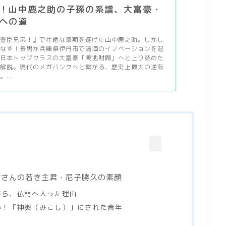
！山中鹿之助の子孫の系譜、大富豪・
への道
『豊臣兄弟！』で壮絶な最期を遂げた山中鹿之助。しかし
死なず！長男が兵庫県伊丹市で清酒のイノベーションを起
に日本トップクラスの大富豪「鴻池財閥」へと上り詰めた
を解説。現代のメガバンクへと繋がる、歴史上最大の逆転
...
坊さんの若き主君・尼子勝久の素顔
がら、仏門へ入った理由
い！「神輿（みこし）」にされた青年