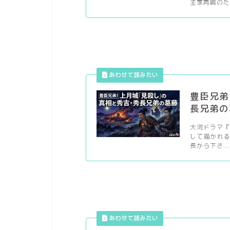
主家再興のた.
豊臣兄弟
長兄弟の
大河ドラマ
して描かれる
長から下さ...