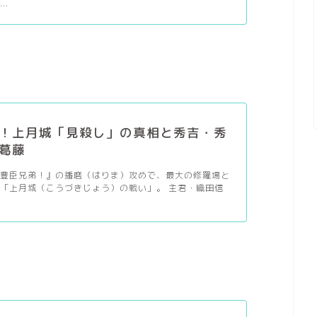
..
！上月城「見殺し」の真相と秀吉・秀
葛藤
『豊臣兄弟！』の播磨（はりま）攻めで、最大の修羅場と
「上月城（こうづきじょう）の戦い」。 主君・織田信