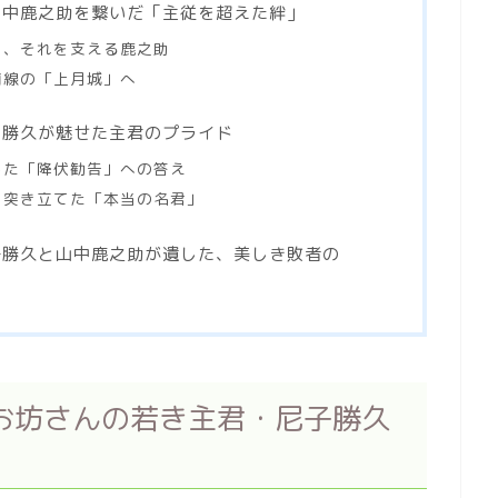
山中鹿之助を繋いだ「主従を超えた絆」
と、それを支える鹿之助
前線の「上月城」へ
！勝久が魅せた主君のプライド
した「降伏勧告」への答え
を突き立てた「本当の名君」
子勝久と山中鹿之助が遺した、美しき敗者の
お坊さんの若き主君・尼子勝久