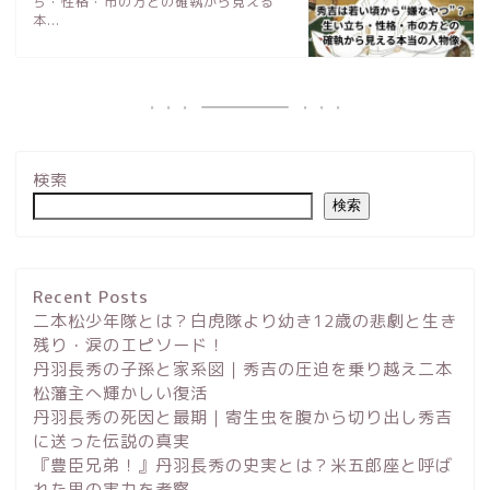
ち・性格・市の方との確執から見える
本...
検索
検索
Recent Posts
二本松少年隊とは？白虎隊より幼き12歳の悲劇と生き
残り・涙のエピソード！
丹羽長秀の子孫と家系図｜秀吉の圧迫を乗り越え二本
松藩主へ輝かしい復活
丹羽長秀の死因と最期｜寄生虫を腹から切り出し秀吉
に送った伝説の真実
サイトマップ
『豊臣兄弟！』丹羽長秀の史実とは？米五郎座と呼ば
れた男の実力を考察