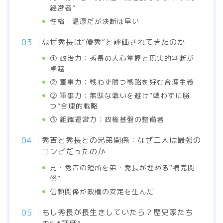
経営者”
性格：温厚だが決断は早い
なぜ秀長は“優秀”と評価されてきたのか
① 政治力：秀長の人心掌握と現実的判断が
卓越
② 軍事力：戦わず勝つ戦略を好む合理主義
② 軍事力：無駄な戦いを避け“戦わずに勝
つ”合理的戦略
③ 組織運営力：政権基盤の整備者
秀吉と秀長との兄弟関係：なぜ二人は最強の
コンビだったのか
兄・秀吉の短所を弟・秀長が埋める“補完関
係”
信頼関係が政権の安定を生んだ
もし秀長が長生きしていたら？歴史家たち