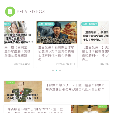
RELATED POST
・戦国時代
人物・戦国時代
人物・戦国時代
臣兄弟！慶（吉岡里
豊臣兄弟！石川数正はな
【豊臣兄弟！】美濃
）の意外な血筋！実は
ぜ裏切った？出奔の真相
衆とは？龍興を裏切
中半兵衛と義兄弟設
と江戸時代へ続く子孫
長に勝利へ！そして
...
の...
の...
2026年4月5日
2026年7月19日
2026年1
【辞世の句シリーズ】織田信長の辞世の
句の意味とその句が読まれた人生とは？
秀吉は若い頃から“嫌なやつ”？生い立