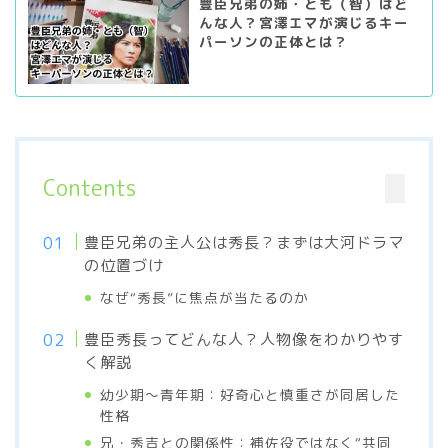
豊臣兄弟の姉・とも（智）はど
んな人？宮澤エマが演じるキー
パーソンの正体とは？
Contents
豊臣兄弟の主人公は秀長？まずは大河ドラマ
の位置づけ
なぜ“秀長”に焦点が当たるのか
豊臣秀長ってどんな人？人物像をわかりやす
く解説
幼少期〜青年期：好奇心と慎重さが同居した
性格
兄・秀吉との関係性：補佐役ではなく“共同