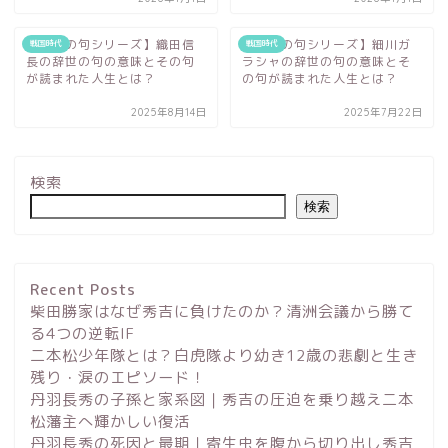
【辞世の句シリーズ】織田信
【辞世の句シリーズ】細川ガ
戦国時代
戦国時代
長の辞世の句の意味とその句
ラシャの辞世の句の意味とそ
が読まれた人生とは？
の句が読まれた人生とは？
2025年8月14日
2025年7月22日
検索
検索
Recent Posts
柴田勝家はなぜ秀吉に負けたのか？清洲会議から勝て
る4つの逆転IF
二本松少年隊とは？白虎隊より幼き12歳の悲劇と生き
残り・涙のエピソード！
丹羽長秀の子孫と家系図｜秀吉の圧迫を乗り越え二本
松藩主へ輝かしい復活
丹羽長秀の死因と最期｜寄生虫を腹から切り出し秀吉