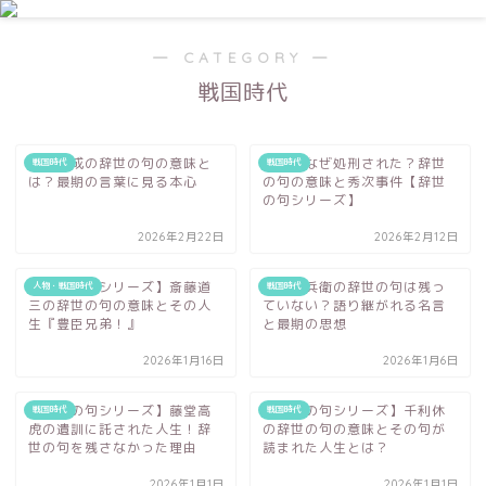
その史実は本当に真実だと思いますか？
― CATEGORY ―
戦国時代
石田三成の辞世の句の意味と
駒姫はなぜ処刑された？辞世
戦国時代
戦国時代
は？最期の言葉に見る本心
の句の意味と秀次事件【辞世
の句シリーズ】
2026年2月22日
2026年2月12日
【辞世の句シリーズ】斎藤道
竹中半兵衛の辞世の句は残っ
人物・戦国時代
戦国時代
三の辞世の句の意味とその人
ていない？語り継がれる名言
生『豊臣兄弟！』
と最期の思想
2026年1月16日
2026年1月6日
【辞世の句シリーズ】藤堂高
【辞世の句シリーズ】千利休
戦国時代
戦国時代
虎の遺訓に託された人生！辞
の辞世の句の意味とその句が
世の句を残さなかった理由
読まれた人生とは？
2026年1月1日
2026年1月1日