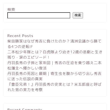
検索
検索
Recent Posts
柴田勝家はなぜ秀吉に負けたのか？清洲会議から勝て
る4つの逆転IF
二本松少年隊とは？白虎隊より幼き12歳の悲劇と生き
残り・涙のエピソード！
丹羽長秀の子孫と家系図｜秀吉の圧迫を乗り越え二本
サイトマップ
松藩主へ輝かしい復活
丹羽長秀の死因と最期｜寄生虫を腹から切り出し秀吉
に送った伝説の真実
プロフィール
『豊臣兄弟！』丹羽長秀の史実とは？米五郎座と呼ば
れた男の実力を考察
お問い合わせ
プライバシーポリシー
Recent Comments