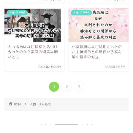
人物・江戸時代
人物・江戸時代
大山捨松はなぜ捨松と名付け
小栗忠順はなぜ処刑されたの
られたのか？実母の切実な願
か｜勝海舟との関係から読み
いとは
解く幕末の対立
2026年4月22日
2026年3月3日
1
2
3
HOME
人物・江戸時代