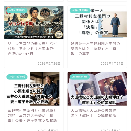
人物・江戸時代
人物・江戸時代
ジョン万次郎の無人島サバイ
渋沢栄一と三野村利左衛門の
バル！アホウドリと雨水で生
関係とは？「決裂」と「尊
き抜いた143日
敬」の真実
2026年5月26日
2026年4月27日
人物・江戸時代
Uncategorized
三野村利左衛門と小栗忠順と
大山捨松と大山巌の夫婦仲
の絆！三井の大番頭が「賊
は？「敵同士」の結婚秘話
軍」の妻・道子を救った物語
2026年4月26日
2026年4月25日