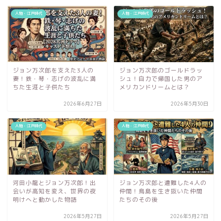
人物・江戸時代
人物・江戸時代
ジョン万次郎を支えた3人の
ジョン万次郎のゴールドラッ
妻！鉄・琴・志げの波乱に満
シュ！自力で帰国した男のア
ちた生涯と子供たち
メリカンドリームとは？
2026年6月27日
2026年5月30日
人物・江戸時代
人物・江戸時代
河田小龍とジョン万次郎！出
ジョン万次郎と遭難した4人の
会いが高知を変え、世界の夜
仲間！鳥島を生き抜いた仲間
明けへと動かした物語
たちのその後
2026年5月27日
2026年5月27日