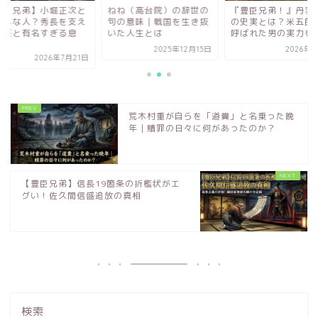
豊臣兄弟】小堀正次と
ねね（高台院）の辞世の
『豊臣兄弟！』丹羽
どんな人？秀長を支え
句の意味｜戦国を生き抜
の史実とは？米五郎
生涯と有名すぎる息
いた人生とは
呼ばれた男の実力を
.
2025年12月15日
2026年8
2026年7月21日
荒木村重が自らを「道糞」と名乗った晩
年｜贖罪の日々に何があったのか？
【豊臣兄弟】信長19箇条の折檻状がエ
グい！佐久間信盛追放の真相
検索