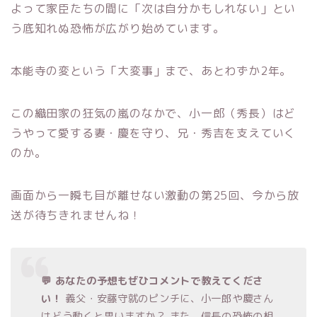
よって家臣たちの間に「次は自分かもしれない」とい
う底知れぬ恐怖が広がり始めています。
本能寺の変という「大変事」まで、あとわずか2年。
この織田家の狂気の嵐のなかで、小一郎（秀長）はど
うやって愛する妻・慶を守り、兄・秀吉を支えていく
のか。
画面から一瞬も目が離せない激動の第25回、今から放
送が待ちきれませんね！
💬 あなたの予想もぜひコメントで教えてくださ
い！
義父・安藤守就のピンチに、小一郎や慶さん
はどう動くと思いますか？ また、信長の恐怖の相