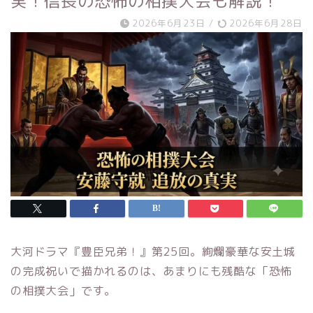
実！信長の恐怖の相撲大会も解説！
2026年6月23日
/
2026年6月28日
大河ドラマ『豊臣兄弟！』第25回。絢爛豪華な安土城
の完成祝いで描かれるのは、あまりにも残酷な「恐怖
の相撲大会」です。