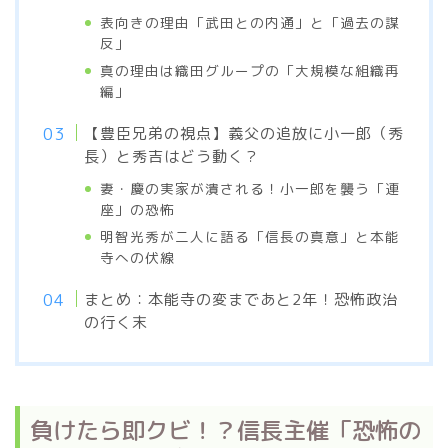
表向きの理由「武田との内通」と「過去の謀
反」
真の理由は織田グループの「大規模な組織再
編」
【豊臣兄弟の視点】義父の追放に小一郎（秀
長）と秀吉はどう動く？
妻・慶の実家が潰される！小一郎を襲う「連
座」の恐怖
明智光秀が二人に語る「信長の真意」と本能
寺への伏線
まとめ：本能寺の変まであと2年！恐怖政治
の行く末
負けたら即クビ！？信長主催「恐怖の