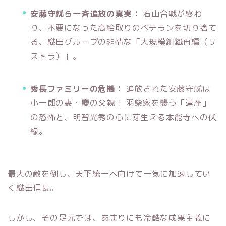
安藤守就ら一斉追放の真実：
石山合戦が終わ
り、不要になった高給取りのベテランを切り捨て
る、織田グループの非情な「大規模組織再編（リ
ストラ）」。
秀長ファミリーの危機：
追放された安藤守就は
小一郎の妻・慶の父親！ 羽柴家を襲う「連座」
の恐怖と、明智光秀の心に芽生える本能寺への伏
線。
最大の敵を倒し、天下統一へ向けて一気に加速してい
く織田信長。
しかし、その足元では、あまりにも冷酷な成果主義に