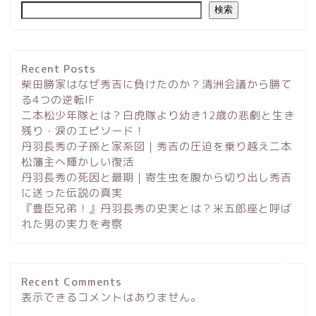
検索
Recent Posts
柴田勝家はなぜ秀吉に負けたのか？清洲会議から勝て
る4つの逆転IF
二本松少年隊とは？白虎隊より幼き12歳の悲劇と生き
残り・涙のエピソード！
丹羽長秀の子孫と家系図｜秀吉の圧迫を乗り越え二本
サイトマップ
松藩主へ輝かしい復活
丹羽長秀の死因と最期｜寄生虫を腹から切り出し秀吉
に送った伝説の真実
プロフィール
『豊臣兄弟！』丹羽長秀の史実とは？米五郎座と呼ば
れた男の実力を考察
お問い合わせ
プライバシーポリシー
Recent Comments
表示できるコメントはありません。