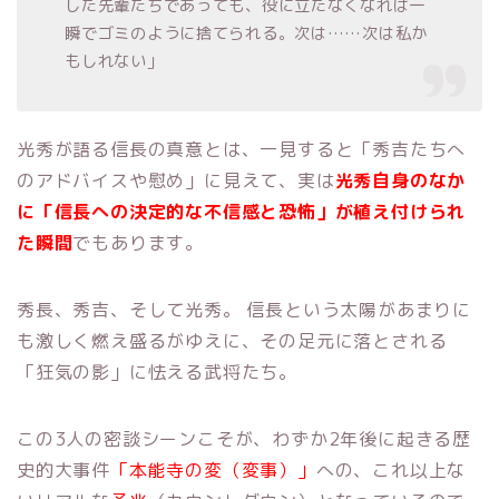
した先輩たちであっても、役に立たなくなれば一
瞬でゴミのように捨てられる。次は……次は私か
もしれない」
光秀が語る信長の真意とは、一見すると「秀吉たちへ
のアドバイスや慰め」に見えて、実は
光秀自身のなか
に「信長への決定的な不信感と恐怖」が植え付けられ
た瞬間
でもあります。
秀長、秀吉、そして光秀。 信長という太陽があまりに
も激しく燃え盛るがゆえに、その足元に落とされる
「狂気の影」に怯える武将たち。
この3人の密談シーンこそが、わずか2年後に起きる歴
史的大事件
「本能寺の変（変事）」
への、これ以上な