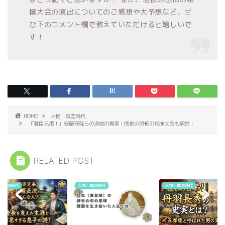
撲大会の演出についてのご感想や大予想など、ぜ
ひ下のコメント欄で教えていただけると嬉しいで
す！
HOME
人物・戦国時代
『豊臣兄弟！』安藤守就らの追放の真実！信長の恐怖の相撲大会も解説！
RELATED POST
・戦国時代
人物・戦国時代
人物・戦国時代