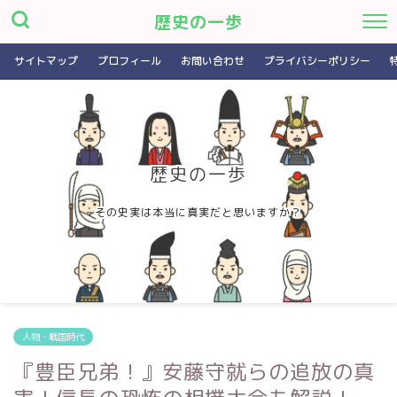
歴史の一歩
サイトマップ
プロフィール
お問い合わせ
プライバシーポリシー
歴史の一歩
その史実は本当に真実だと思いますか？
人物・戦国時代
『豊臣兄弟！』安藤守就らの追放の真