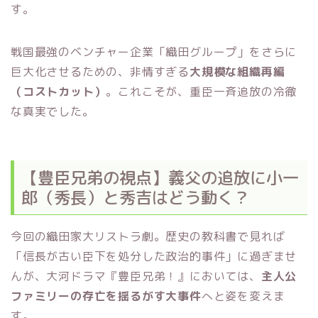
す。
戦国最強のベンチャー企業「織田グループ」をさらに
巨大化させるための、非情すぎる
大規模な組織再編
（コストカット）
。これこそが、重臣一斉追放の冷徹
な真実でした。
【豊臣兄弟の視点】義父の追放に小一
郎（秀長）と秀吉はどう動く？
今回の織田家大リストラ劇。歴史の教科書で見れば
「信長が古い臣下を処分した政治的事件」に過ぎませ
んが、大河ドラマ『豊臣兄弟！』においては、
主人公
ファミリーの存亡を揺るがす大事件
へと姿を変えま
す。