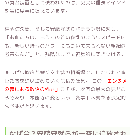
の舞台装置として使われたのは、史実の信長マインド
を実に見事に捉えています。
林や佐久間、そして安藤守就らベテラン勢に対し、
「お前たちは、もうこの若い森乱のようなスピードに
も、新しい時代のパワーにもついて来られない組織の
老害なんだ」と、残酷なまでに視覚的に突きつける。
楽しげな歓声が響く安土城の相撲場で、じわじわと家
臣たちを追い詰めていく信長の狂気。 この
「エンタメ
の裏にある政治の怖さ」
こそが、次回の最大の見どこ
ろであり、本能寺の変という「変事」へ繋がる決定的
な予兆だと思います。
なぜ今？安藤守就らが一斉に追放され