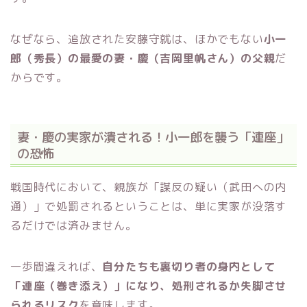
なぜなら、追放された安藤守就は、ほかでもない
小一
郎（秀長）の最愛の妻・慶（吉岡里帆さん）の父親
だ
からです。
妻・慶の実家が潰される！小一郎を襲う「連座」
の恐怖
戦国時代において、親族が「謀反の疑い（武田への内
通）」で処罰されるということは、単に実家が没落す
るだけでは済みません。
一歩間違えれば、
自分たちも裏切り者の身内として
「連座（巻き添え）」になり、処刑されるか失脚させ
られるリスク
を意味します。