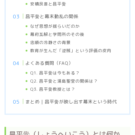
安積艮斎と昌平黌
昌平黌と幕末動乱の関係
なぜ思想が揺らいだのか
幕府瓦解と学問所のその後
忠順の冷静さの背景
教育が生んだ「逆賊」という評価の皮肉
よくある質問（FAQ）
Q1. 昌平黌は今もある？
Q2. 昌平黌と湯島聖堂の関係は？
Q3. 昌平黌教授とは？
まとめ｜昌平黌が映し出す幕末という時代
昌平黌（しょうへいこう）とは何か