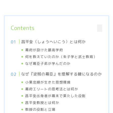
Contents
昌平黌（しょうへいこう）とは何か
幕府が設けた最高学府
何を教えていたのか（朱子学と武士教育）
なぜ幕臣子弟が学んだのか
なぜ『逆賊の幕臣』を理解する鍵になるのか
小栗忠順が生きた思想環境
幕府エリートの思考法とは何か
昌平黌出身者が幕末で果たした役割
昌平黌教授とは何か
教授の役割と立場